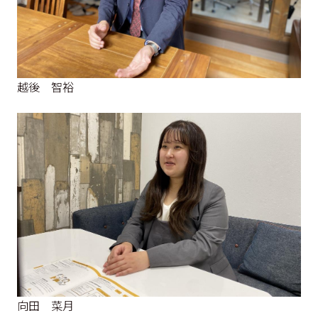
越後 智裕
向田 菜月