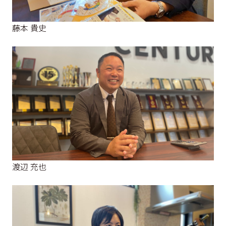
藤本 貴史
渡辺 充也