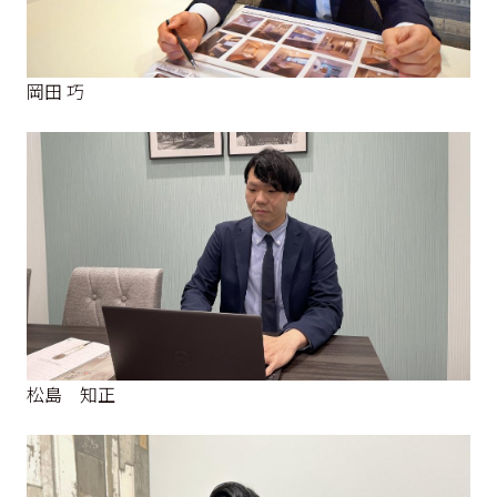
岡田 巧
松島 知正