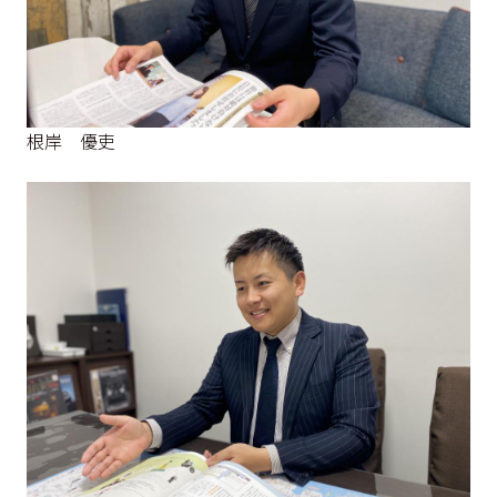
根岸 優吏