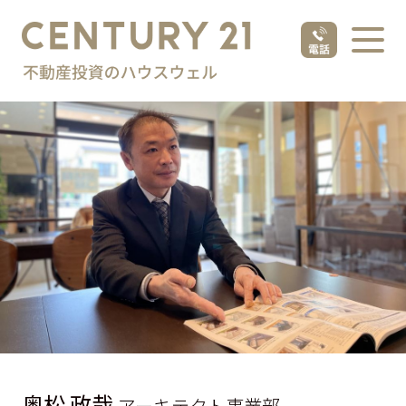
奥松 政哉
アーキテクト事業部