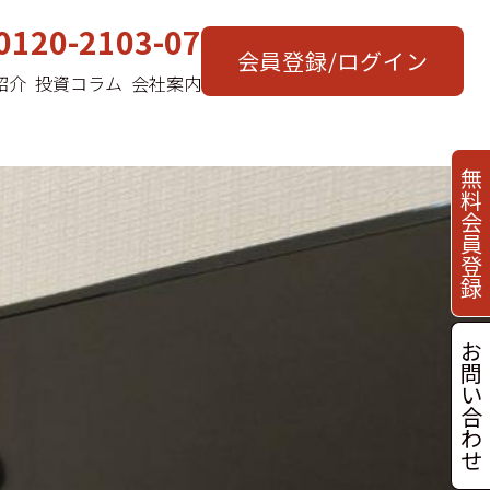
0120-2103-07
会員登録/ログイン
紹介
投資コラム
会社案内
無
料
会
員
登
録
お
問
い
合
わ
せ