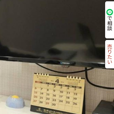
で
相
談
売
り
た
い