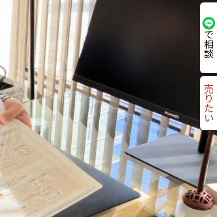
で
相
談
売
り
た
い