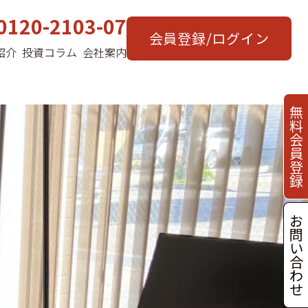
0120-2103-07
会員登録/ログイン
紹介
投資コラム
会社案内
無
料
会
員
登
録
お
問
い
合
わ
せ