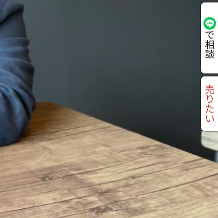
で
相
談
売
り
た
い