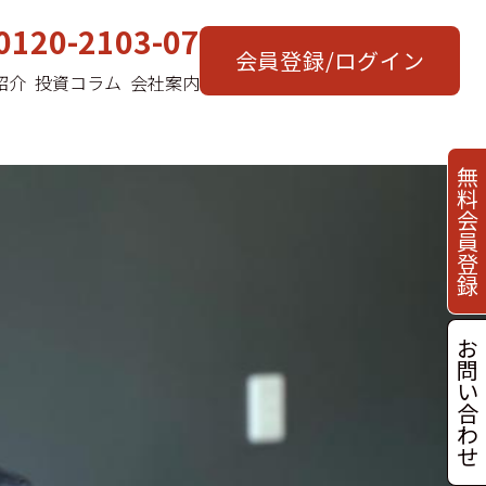
0120-2103-07
会員登録/ログイン
紹介
投資コラム
会社案内
無
料
会
員
登
録
お
問
い
合
わ
せ