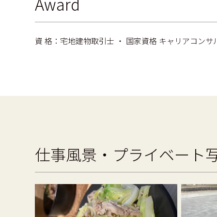
Award
資 格：宅地建物取引士 ・ 国家資格 キャリアコンサ
仕事風景・プライベート