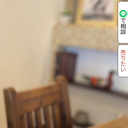
で
相
談
売
り
た
い