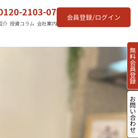
0120-2103-07
会員登録/ログイン
紹介
投資コラム
会社案内
無
料
会
員
登
録
お
問
い
合
わ
せ